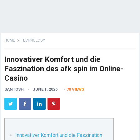
HOME
TECHNOLOGY
Innovativer Komfort und die
Faszination des afk spin im Online-
Casino
SANTOSH
JUNE 1, 2026
70
VIEWS
Innovativer Komfort und die Faszination