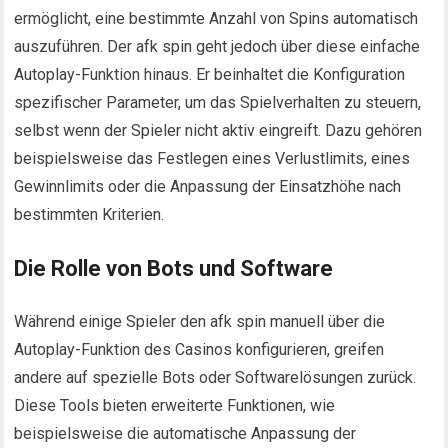
ermöglicht, eine bestimmte Anzahl von Spins automatisch
auszuführen. Der afk spin geht jedoch über diese einfache
Autoplay-Funktion hinaus. Er beinhaltet die Konfiguration
spezifischer Parameter, um das Spielverhalten zu steuern,
selbst wenn der Spieler nicht aktiv eingreift. Dazu gehören
beispielsweise das Festlegen eines Verlustlimits, eines
Gewinnlimits oder die Anpassung der Einsatzhöhe nach
bestimmten Kriterien.
Die Rolle von Bots und Software
Während einige Spieler den afk spin manuell über die
Autoplay-Funktion des Casinos konfigurieren, greifen
andere auf spezielle Bots oder Softwarelösungen zurück.
Diese Tools bieten erweiterte Funktionen, wie
beispielsweise die automatische Anpassung der