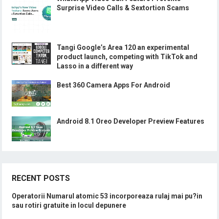
Surprise Video Calls & Sextortion Scams
Tangi Google’s Area 120 an experimental
product launch, competing with TikTok and
Lasso in a different way
Best 360 Camera Apps For Android
Android 8.1 Oreo Developer Preview Features
RECENT POSTS
Operatorii Numarul atomic 53 incorporeaza rulaj mai pu?in
sau rotiri gratuite in locul depunere