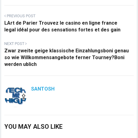
PREVIOUS POST
LArt de Parier Trouvez le casino en ligne france
legal idéal pour des sensations fortes et des gain
NEXT POST
Zwar zweite geige klassische Einzahlungsboni genau
so wie Willkommensangebote ferner Tourney?Boni
werden ublich
SANTOSH
YOU MAY ALSO LIKE