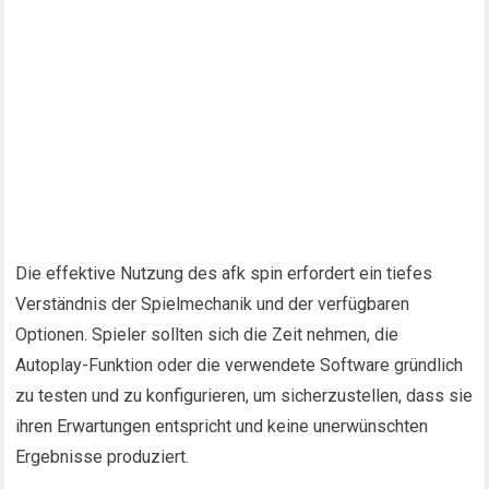
Die effektive Nutzung des afk spin erfordert ein tiefes
Verständnis der Spielmechanik und der verfügbaren
Optionen. Spieler sollten sich die Zeit nehmen, die
Autoplay-Funktion oder die verwendete Software gründlich
zu testen und zu konfigurieren, um sicherzustellen, dass sie
ihren Erwartungen entspricht und keine unerwünschten
Ergebnisse produziert.