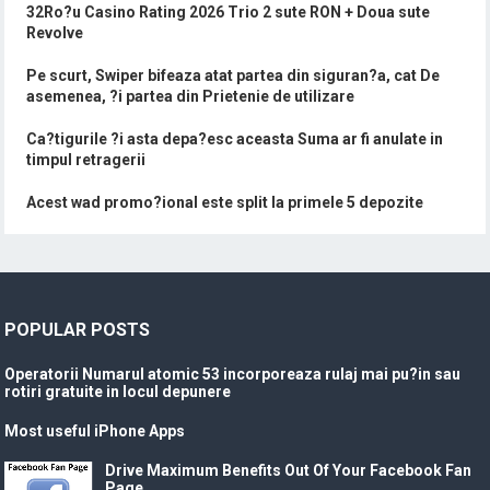
32Ro?u Casino Rating 2026 Trio 2 sute RON + Doua sute
Revolve
Pe scurt, Swiper bifeaza atat partea din siguran?a, cat De
asemenea, ?i partea din Prietenie de utilizare
Ca?tigurile ?i asta depa?esc aceasta Suma ar fi anulate in
timpul retragerii
Acest wad promo?ional este split la primele 5 depozite
POPULAR POSTS
Operatorii Numarul atomic 53 incorporeaza rulaj mai pu?in sau
rotiri gratuite in locul depunere
Most useful iPhone Apps
Drive Maximum Benefits Out Of Your Facebook Fan
Page