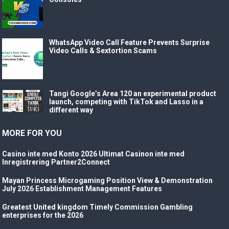
WhatsApp Video Call Feature Prevents Surprise
Video Calls & Sextortion Scams
Tangi Google’s Area 120 an experimental product
launch, competing with TikTok and Lasso in a
different way
MORE FOR YOU
Casino inte med Konto 2026 Ultimat Casinon inte med
Inregistrering Partner2Connect
Mayan Princess Microgaming Position View & Demonstration
July 2026 Establishment Management Features
Greatest United kingdom Timely Commission Gambling
enterprises for the 2026