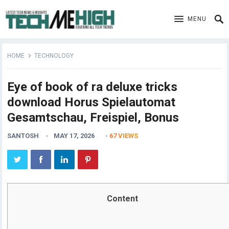
MENU
HOME
TECHNOLOGY
Eye of book of ra deluxe tricks
download Horus Spielautomat
Gesamtschau, Freispiel, Bonus
SANTOSH
MAY 17, 2026
67
VIEWS
Content