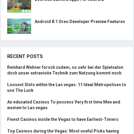
Android 8.1 Oreo Developer Preview Features
RECENT POSTS
Reinhard Wehner forsch zudem, so sehr bei der Spielsalon
doch unser extravisite Technik zum Nutzung kommt noch
Loosest Slots within the Las vegas: 11 Ideal Metropolises to
use The Luck
An educated Casinos To possess Very first time Men and
women to Las vegas
Finest Casinos inside the Vegas to have Earliest-Timers
Top Casinos during the Vegas: Most useful Picks having