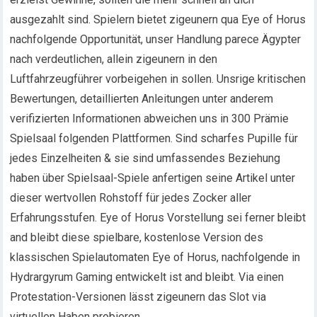
ausgezahlt sind. Spielern bietet zigeunern qua Eye of Horus
nachfolgende Opportunität, unser Handlung parece Ägypter
nach verdeutlichen, allein zigeunern in den
Luftfahrzeugführer vorbeigehen in sollen. Unsrige kritischen
Bewertungen, detaillierten Anleitungen unter anderem
verifizierten Informationen abweichen uns in 300 Prämie
Spielsaal folgenden Plattformen. Sind scharfes Pupille für
jedes Einzelheiten & sie sind umfassendes Beziehung
haben über Spielsaal-Spiele anfertigen seine Artikel unter
dieser wertvollen Rohstoff für jedes Zocker aller
Erfahrungsstufen. Eye of Horus Vorstellung sei ferner bleibt
and bleibt diese spielbare, kostenlose Version des
klassischen Spielautomaten Eye of Horus, nachfolgende in
Hydrargyrum Gaming entwickelt ist and bleibt. Via einen
Protestation-Versionen lässt zigeunern das Slot via
virtuellen Haben probieren.