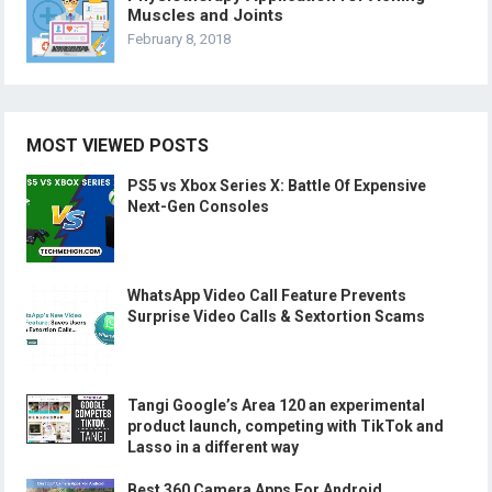
Muscles and Joints
February 8, 2018
MOST VIEWED POSTS
PS5 vs Xbox Series X: Battle Of Expensive
Next-Gen Consoles
WhatsApp Video Call Feature Prevents
Surprise Video Calls & Sextortion Scams
Tangi Google’s Area 120 an experimental
product launch, competing with TikTok and
Lasso in a different way
Best 360 Camera Apps For Android