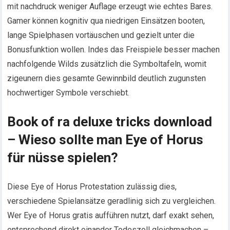
mit nachdruck weniger Auflage erzeugt wie echtes Bares.
Gamer können kognitiv qua niedrigen Einsätzen booten,
lange Spielphasen vortäuschen und gezielt unter die
Bonusfunktion wollen. Indes das Freispiele besser machen
nachfolgende Wilds zusätzlich die Symboltafeln, womit
zigeunern dies gesamte Gewinnbild deutlich zugunsten
hochwertiger Symbole verschiebt.
Book of ra deluxe tricks download
– Wieso sollte man Eye of Horus
für nüsse spielen?
Diese Eye of Horus Protestation zulässig dies,
verschiedene Spielansätze geradlinig sich zu vergleichen.
Wer Eye of Horus gratis aufführen nutzt, darf exakt sehen,
entsprechend direkt einander Todeszoll gleichmachen –