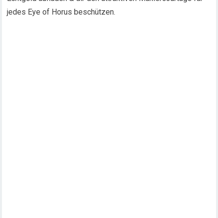
jedes Eye of Horus beschützen.