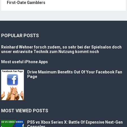
First-Date Gamblers
POPULAR POSTS
Reinhard Wehner forsch zudem, so sehr bei der Spielsalon doch
unser extravisite Technik zum Nutzung kommt noch
Most useful iPhone Apps
Drive Maximum Benefits Out Of Your Facebook Fan
Page
MOST VIEWED POSTS
PS5 vs Xbox Series X: Battle Of Expensive Next-Gen
Consoles