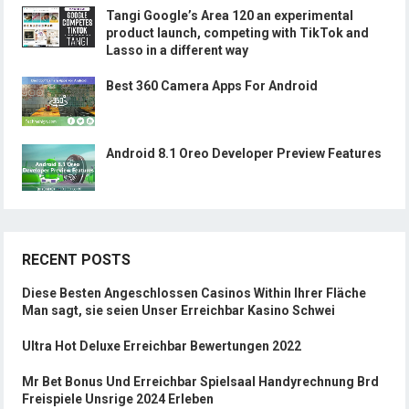
Tangi Google’s Area 120 an experimental
product launch, competing with TikTok and
Lasso in a different way
Best 360 Camera Apps For Android
Android 8.1 Oreo Developer Preview Features
RECENT POSTS
Diese Besten Angeschlossen Casinos Within Ihrer Fläche
Man sagt, sie seien Unser Erreichbar Kasino Schwei
Ultra Hot Deluxe Erreichbar Bewertungen 2022
Mr Bet Bonus Und Erreichbar Spielsaal Handyrechnung Brd
Freispiele Unsrige 2024 Erleben