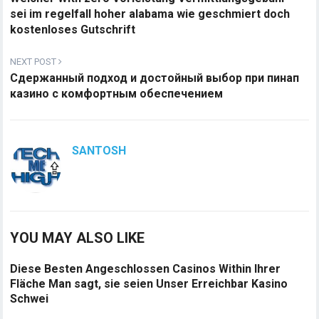
sei im regelfall hoher alabama wie geschmiert doch
kostenloses Gutschrift
NEXT POST
Сдержанный подход и достойный выбор при пинап
казино с комфортным обеспечением
SANTOSH
YOU MAY ALSO LIKE
Diese Besten Angeschlossen Casinos Within Ihrer
Fläche Man sagt, sie seien Unser Erreichbar Kasino
Schwei