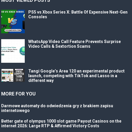
MOST VIEWED POSTS
PS5 vs Xbox Series X: Battle Of Expensive Next-Gen
Consoles
WhatsApp Video Call Feature Prevents Surprise
Video Calls & Sextortion Scams
Tangi Google’s Area 120 an experimental product
launch, competing with TikTok and Lasso in a
different way
MORE FOR YOU
Darmowe automaty do odwiedzenia gry z brakiem zapisu
internetowego
Better gate of olympus 1000 slot game Payout Casinos on the
internet 2026: Large RTP & Affirmed Victory Costs