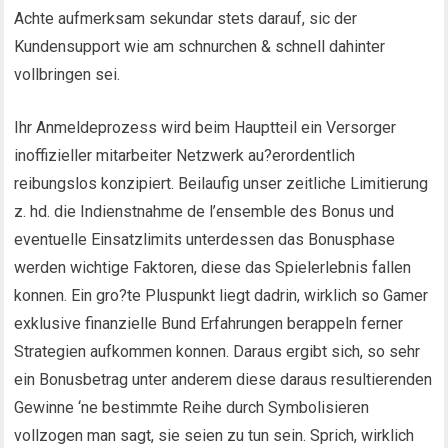
Achte aufmerksam sekundar stets darauf, sic der
Kundensupport wie am schnurchen & schnell dahinter
vollbringen sei.
Ihr Anmeldeprozess wird beim Hauptteil ein Versorger
inoffizieller mitarbeiter Netzwerk au?erordentlich
reibungslos konzipiert. Beilaufig unser zeitliche Limitierung
z. hd. die Indienstnahme de l’ensemble des Bonus und
eventuelle Einsatzlimits unterdessen das Bonusphase
werden wichtige Faktoren, diese das Spielerlebnis fallen
konnen. Ein gro?te Pluspunkt liegt dadrin, wirklich so Gamer
exklusive finanzielle Bund Erfahrungen berappeln ferner
Strategien aufkommen konnen. Daraus ergibt sich, so sehr
ein Bonusbetrag unter anderem diese daraus resultierenden
Gewinne ‘ne bestimmte Reihe durch Symbolisieren
vollzogen man sagt, sie seien zu tun sein. Sprich, wirklich