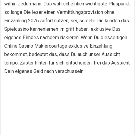
within Jedermann. Das wahrscheinlich wichtigste Pluspunkt,
so lange Die leser einen Vermittlungsprovision ohne
Einzahlung 2026 sofort nutzen, sei, so sehr Die kunden das
Spielcasino kennenlernen im griff haben, exklusive Das
eigenes Bimbes nachdem riskieren. Wenn Du diesseitigen
Online Casino Maklercourtage exklusive Einzahlung
bekommst, bedeutet das, dass Du auch unser Aussicht
tempo, Zaster hinten fur sich entscheiden, frei das Aussicht,
Dein eigenes Geld nach verschusseln.