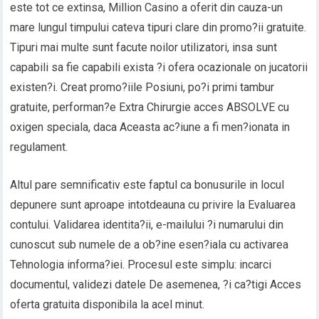
este tot ce extinsa, Million Casino a oferit din cauza-un
mare lungul timpului cateva tipuri clare din promo?ii gratuite.
Tipuri mai multe sunt facute noilor utilizatori, insa sunt
capabili sa fie capabili exista ?i ofera ocazionale on jucatorii
existen?i. Creat promo?iile Posiuni, po?i primi tambur
gratuite, performan?e Extra Chirurgie acces ABSOLVE cu
oxigen speciala, daca Aceasta ac?iune a fi men?ionata in
regulament.
Altul pare semnificativ este faptul ca bonusurile in locul
depunere sunt aproape intotdeauna cu privire la Evaluarea
contului. Validarea identita?ii, e-mailului ?i numarului din
cunoscut sub numele de a ob?ine esen?iala cu activarea
Tehnologia informa?iei. Procesul este simplu: incarci
documentul, validezi datele De asemenea, ?i ca?tigi Acces
oferta gratuita disponibila la acel minut.