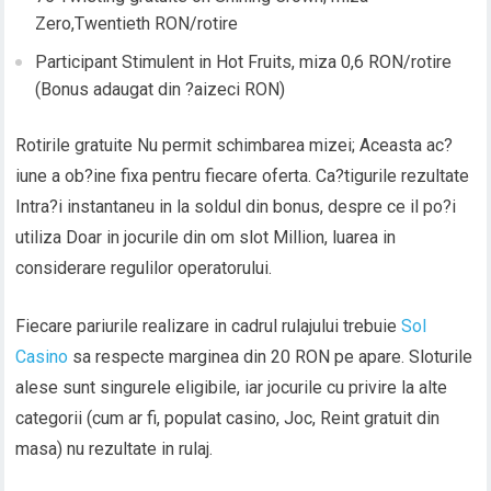
Zero,Twentieth RON/rotire
Participant Stimulent in Hot Fruits, miza 0,6 RON/rotire
(Bonus adaugat din ?aizeci RON)
Rotirile gratuite Nu permit schimbarea mizei; Aceasta ac?
iune a ob?ine fixa pentru fiecare oferta. Ca?tigurile rezultate
Intra?i instantaneu in la soldul din bonus, despre ce il po?i
utiliza Doar in jocurile din om slot Million, luarea in
considerare regulilor operatorului.
Fiecare pariurile realizare in cadrul rulajului trebuie
Sol
Casino
sa respecte marginea din 20 RON pe apare. Sloturile
alese sunt singurele eligibile, iar jocurile cu privire la alte
categorii (cum ar fi, populat casino, Joc, Reint gratuit din
masa) nu rezultate in rulaj.