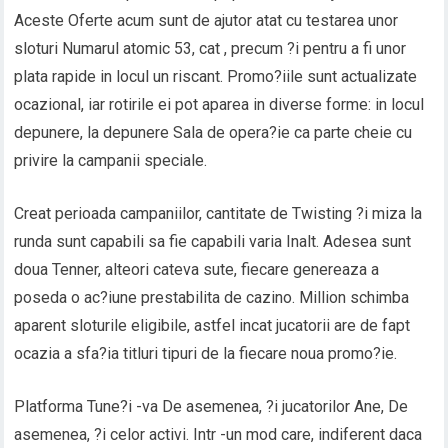
Aceste Oferte acum sunt de ajutor atat cu testarea unor
sloturi Numarul atomic 53, cat , precum ?i pentru a fi unor
plata rapide in locul un riscant. Promo?iile sunt actualizate
ocazional, iar rotirile ei pot aparea in diverse forme: in locul
depunere, la depunere Sala de opera?ie ca parte cheie cu
privire la campanii speciale.
Creat perioada campaniilor, cantitate de Twisting ?i miza la
runda sunt capabili sa fie capabili varia Inalt. Adesea sunt
doua Tenner, alteori cateva sute, fiecare genereaza a
poseda o ac?iune prestabilita de cazino. Million schimba
aparent sloturile eligibile, astfel incat jucatorii are de fapt
ocazia a sfa?ia titluri tipuri de la fiecare noua promo?ie.
Platforma Tune?i -va De asemenea, ?i jucatorilor Ane, De
asemenea, ?i celor activi. Intr -un mod care, indiferent daca