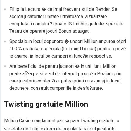
Fillip la Lectura � cel mai frecvent stil de Render. Se
acorda jucatorilor unitate urmatoarea Vizualizare
completa a contului ?i poate IS tambur gratuite, speciale
Teatru de operare jocuri Bonus adaugat.
Speciale in locul depunere � uneori Million ar putea oferi
100 % gratuita o speciala (Folosind bonus) pentru o pozi?
ie anume, in locul sa cumperi ai func?ia respectiva.
Are beneficiul de pentru jucatori � in unii luni, Million
poate afi?a pe site -ul de internet promo?ii Posiuni prin
care jucatorii existen?i ar putea primi un avantaj in locul
depunere, construit campaniile in desfa?urare.
Twisting gratuite Million
Million Casino randament par sa para Twisting gratuite, o
varietate de Fillip extrem de popular la randul jucatorilor.