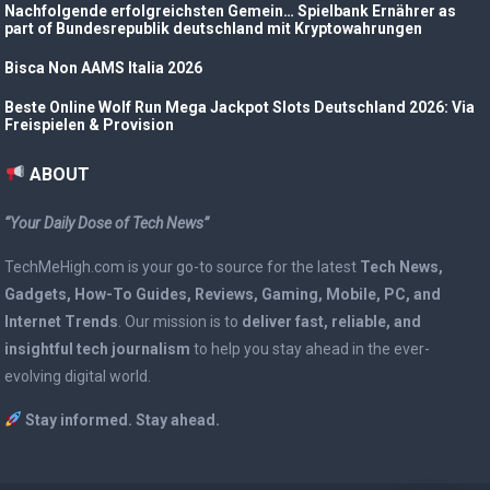
Nachfolgende erfolgreichsten Gemein… Spielbank Ernährer as
part of Bundesrepublik deutschland mit Kryptowahrungen
Bisca Non AAMS Italia 2026
Beste Online Wolf Run Mega Jackpot Slots Deutschland 2026: Via
Freispielen & Provision
ABOUT
“Your Daily Dose of Tech News”
TechMeHigh.com is your go-to source for the latest
Tech News,
Gadgets, How-To Guides, Reviews, Gaming, Mobile, PC, and
Internet Trends
. Our mission is to
deliver fast, reliable, and
insightful tech journalism
to help you stay ahead in the ever-
evolving digital world.
Stay informed. Stay ahead.