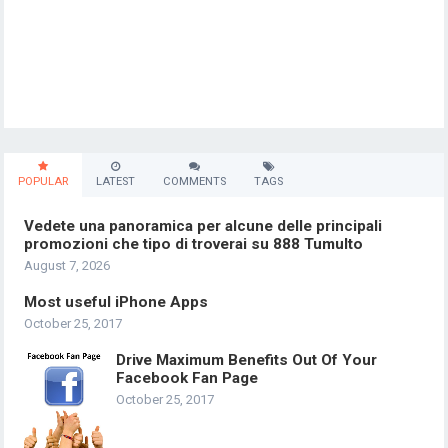
POPULAR
LATEST
COMMENTS
TAGS
Vedete una panoramica per alcune delle principali
promozioni che tipo di troverai su 888 Tumulto
August 7, 2026
Most useful iPhone Apps
October 25, 2017
Drive Maximum Benefits Out Of Your
Facebook Fan Page
October 25, 2017