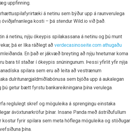
væg uppfinning.
fjárhættuspilafyrirtæki á netinu sem býður upp á raunverulega
viðjafnanlega kosti – þá stendur Wild.io við það.
tin á netinu, nýju ókeypis spilakassana á netinu og þú munt
ekar, þá er líka ráðlegt að
verdecasinoseite.com athugaðu
mleiðanda. En það er jákvæð breyting að nýju hneturnar koma
bara til staðar í ókeypis snúningunum. Þessi yfirlit yfir nýja
kanadíska spilara sem eru að leita að vestrænum
staka dulritunargjaldmiðlabónusa sem bjóða upp á aukalegan
g þú getur bætt fyrstu bankareikningana þína verulega.
urfa reglulegt skref og möguleika á sprengingu einstaka
rulegar ávöxtunarkröfur þínar. Insane Panda með ástríðufullum
r kostur fyrir spilara sem meta hóflega möguleika og stöðugar
 vefsíðuna þína.