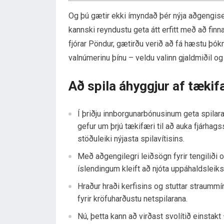
Og þú gætir ekki ímyndað þér nýja aðgengisei
kannski reyndustu geta átt erfitt með að finn
fjórar Pöndur, gætirðu verið að fá hæstu þó
valnúmerinu þínu – veldu valinn gjaldmiðil og
Að spila áhyggjur af tækif
Í þriðju innborgunarbónusinum geta spilar
gefur um þrjú tækifæri til að auka fjárha
stöðuleiki nýjasta spilavítisins.
Með aðgengilegri leiðsögn fyrir tengiliði
íslendingum kleift að njóta uppáhaldsleik
Hraður hraði kerfisins og stuttar straummí
fyrir kröfuharðustu netspilarana.
Nú, þetta kann að virðast svolítið einstak