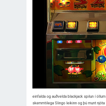
einfalda og auðvelda blackjack spilun í öllu
skemmtilega Slingo leikinn og þú munt njóta lú