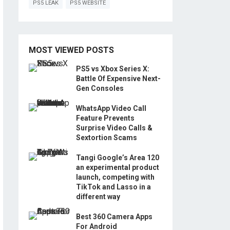
PS5 LEAK
PS5 WEBSITE
MOST VIEWED POSTS
PS5 vs Xbox Series X:
Battle Of Expensive Next-
Gen Consoles
WhatsApp Video Call
Feature Prevents
Surprise Video Calls &
Sextortion Scams
Tangi Google’s Area 120
an experimental product
launch, competing with
TikTok and Lasso in a
different way
Best 360 Camera Apps
For Android