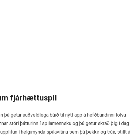
um fjárhættuspil
en þú getur auðveldlega búið til nýtt app á hefðbundinni tölvu
 annar stóri þátturinn í spilamennsku og þú getur skráð þig í dag
pplifun í helgimynda spilavítinu sem þú þekkir og trúir, stillt á