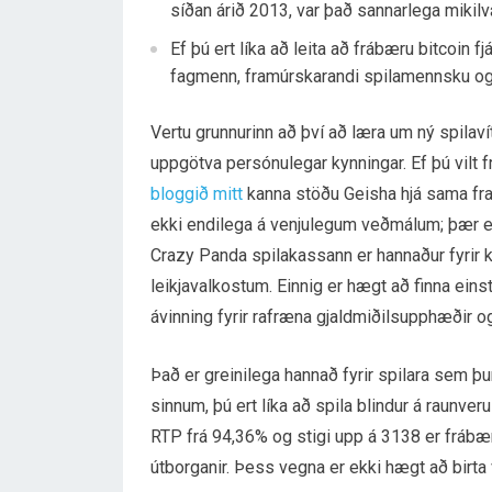
síðan árið 2013, var það sannarlega mikil
Ef þú ert líka að leita að frábæru bitcoin 
fagmenn, framúrskarandi spilamennsku og ó
Vertu grunnurinn að því að læra um ný spilaví
uppgötva persónulegar kynningar. Ef þú vilt fr
bloggið mitt
kanna stöðu Geisha hjá sama fra
ekki endilega á venjulegum veðmálum; þær eru 
Crazy Panda spilakassann er hannaður fyrir 
leikjavalkostum. Einnig er hægt að finna ein
ávinning fyrir rafræna gjaldmiðilsupphæðir o
Það er greinilega hannað fyrir spilara sem þ
sinnum, þú ert líka að spila blindur á raunve
RTP frá 94,36% og stigi upp á 3138 er frábæ
útborganir. Þess vegna er ekki hægt að birta