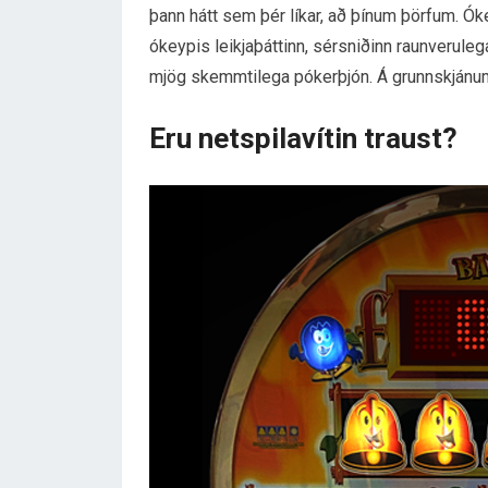
þann hátt sem þér líkar, að þínum þörfum. Ókeyp
ókeypis leikjaþáttinn, sérsniðinn raunveruleg
mjög skemmtilega pókerþjón. Á grunnskjánum þa
Eru netspilavítin traust?