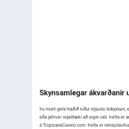
Skynsamlegar ákvarðanir 
Þú munt geta hlaðið niður nýjustu leikjunum, 
eða jafnvel snjalltæki að eigin vali. Þetta er
á TropicanaCasino.com. Þetta er netspilavítisu