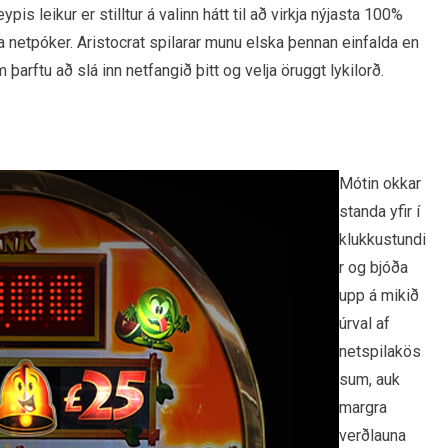
is leikur er stilltur á valinn hátt til að virkja nýjasta 100%
a netpóker. Aristocrat spilarar munu elska þennan einfalda en
rftu að slá inn netfangið þitt og velja öruggt lykilorð.
Mótin okkar
standa yfir í
klukkustundi
r og bjóða
upp á mikið
úrval af
netspilakös
sum, auk
margra
verðlauna