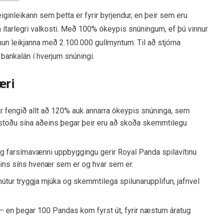
ginleikann sem þetta er fyrir byrjendur, en þeir sem eru
a ítarlegri valkosti. Með 100% ókeypis snúningum, ef þú vinnur
knun leikjanna með 2.100.000 gullmyntum.
Til að stjórna
 bankalán í hverjum snúningi.
æri
ar fengið allt að 120% auk annarra ókeypis snúninga, sem
gsstöðu sína aðeins þegar þeir eru að skoða skemmtilegu
 og farsímavænni uppbyggingu gerir Royal Panda spilavítinu
sins síns hvenær sem er og hvar sem er.
nútur tryggja mjúka og skemmtilega spilunarupplifun, jafnvel
t – en þegar 100 Pandas kom fyrst út, fyrir næstum áratug