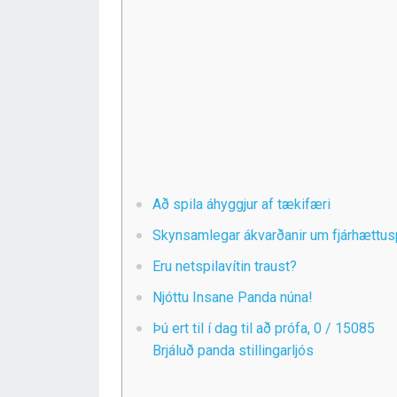
Að spila áhyggjur af tækifæri
Skynsamlegar ákvarðanir um fjárhættus
Eru netspilavítin traust?
Njóttu Insane Panda núna!
Þú ert til í dag til að prófa, 0 / 15085
Brjáluð panda stillingarljós