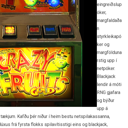
eingreiðslup
óker,
margfaldaða
n
styrkleikapó
ker og
margfölduna
rstig upp í
netpóker.
Blackjack
lendir á móti
RNG gjafara
og býður
upp á
m tækjum. Kafðu þér niður í heim bestu netspilakassanna,
xus frá fyrsta flokks spilavítisstigi eins og blackjack,