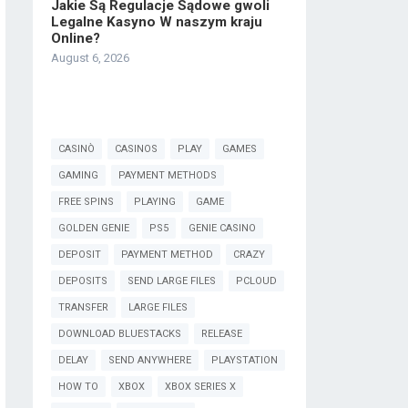
Jakie Są Regulacje Sądowe gwoli
Legalne Kasyno W naszym kraju
Online?
August 6, 2026
CASINÒ
CASINOS
PLAY
GAMES
GAMING
PAYMENT METHODS
FREE SPINS
PLAYING
GAME
GOLDEN GENIE
PS5
GENIE CASINO
DEPOSIT
PAYMENT METHOD
CRAZY
DEPOSITS
SEND LARGE FILES
PCLOUD
TRANSFER
LARGE FILES
DOWNLOAD BLUESTACKS
RELEASE
DELAY
SEND ANYWHERE
PLAYSTATION
HOW TO
XBOX
XBOX SERIES X