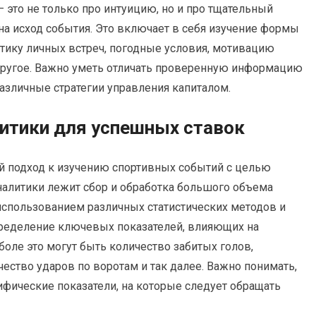
 это не только про интуицию, но и про тщательный
а исход события. Это включает в себя изучение формы
стику личных встреч, погодные условия, мотивацию
 другое. Важно уметь отличать проверенную информацию
различные стратегии управления капиталом.
итики для успешных ставок
й подход к изучению спортивных событий с целью
аналитики лежит сбор и обработка большого объема
 использованием различных статистических методов и
ределение ключевых показателей, влияющих на
боле это могут быть количество забитых голов,
чество ударов по воротам и так далее. Важно понимать,
ифические показатели, на которые следует обращать