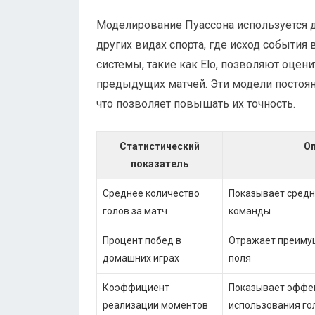
Моделирование Пуассона используется д
других видах спорта, где исход события
системы, такие как Elo, позволяют оцени
предыдущих матчей. Эти модели постоя
что позволяет повышать их точность.
Статистический
О
показатель
Среднее количество
Показывает сред
голов за матч
команды
Процент побед в
Отражает преиму
домашних играх
поля
Коэффициент
Показывает эффе
реализации моментов
использования го