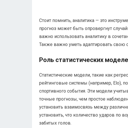
Стоит помнить, аналитика — это инструм
прогноз может быть опровергнут случ
важно использовать аналитику в сочетан
Также важно уметь адаптировать свою с
Роль статистических моделе
Статистические модели, такие как регр
рейтинговые системы (например, Elo), 
спортивного события. Эти модели учит
точные прогнозы, чем простое наблюден
установить взаимосвязь между различн
установить, что количество ударов по 
забитых голов.