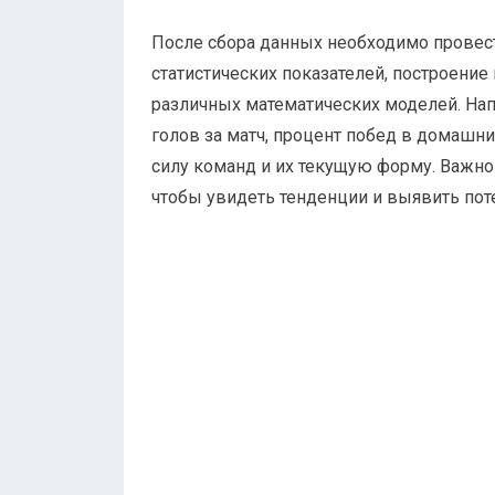
После сбора данных необходимо провест
статистических показателей, построение
различных математических моделей. Нап
голов за матч, процент побед в домашни
силу команд и их текущую форму. Важно
чтобы увидеть тенденции и выявить пот