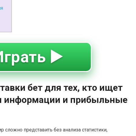
ия
Играть ▶️
тавки бет для тех, кто ищет
и информации и прибыльные
 сложно представить без анализа статистики,