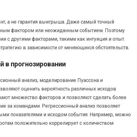
ент, а не гарантия выигрыша. Даже самый точный
айным фактором или неожиданным событием. Поэтому
ии с другими факторами, такими как интуиция и опыт.
тратегию в зависимости от меняющихся обстоятельств.
й в прогнозировании
ессионный анализ, моделирование Пуассона и
позволяют оценить вероятность различных исходов
ывают множество факторов и позволяют сделать более
ие за командами. Регрессионный анализ позволяет
ыми показателями и исходом события. Например, можно
воротам положительно коррелирует с количеством