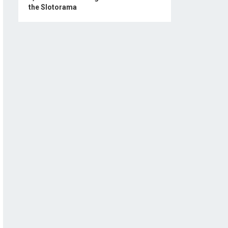
the Slotorama