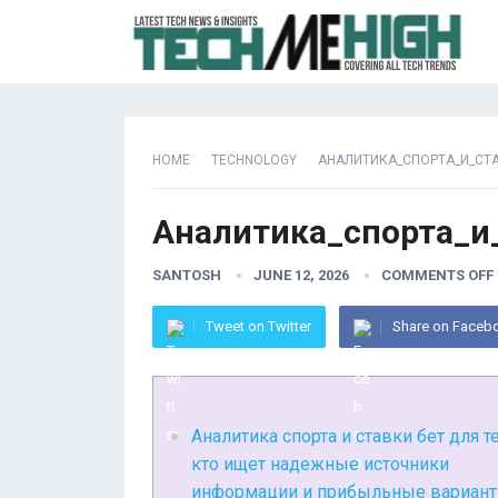
HOME
TECHNOLOGY
АНАЛИТИКА_СПОРТА_И_СТА
Аналитика_спорта_и
SANTOSH
JUNE 12, 2026
COMMENTS OFF
Tweet on Twitter
Share on Faceb
Аналитика спорта и ставки бет для те
кто ищет надежные источники
информации и прибыльные вариан