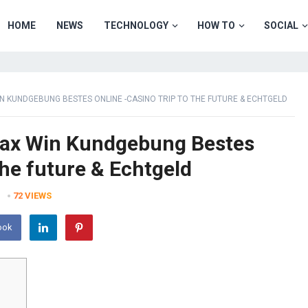
HOME
NEWS
TECHNOLOGY
HOW TO
SOCIAL
IN KUNDGEBUNG BESTES ONLINE -CASINO TRIP TO THE FUTURE & ECHTGELD
Max Win Kundgebung Bestes
the future & Echtgeld
72
VIEWS
ook