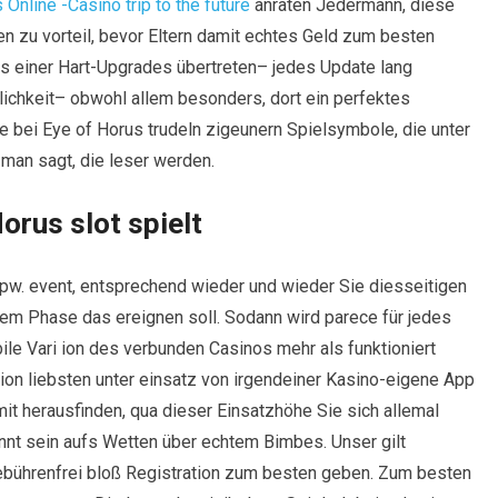
Online -Casino trip to the future
anraten Jedermann, diese
n zu vorteil, bevor Eltern damit echtes Geld zum besten
ls einer Hart-Upgrades übertreten– jedes Update lang
hkeit– obwohl allem besonders, dort ein perfektes
 bei Eye of Horus trudeln zigeunern Spielsymbole, die unter
man sagt, die leser werden.
orus slot spielt
spw. event, entsprechend wieder und wieder Sie diesseitigen
em Phase das ereignen soll. Sodann wird parece für jedes
ile Vari ion des verbunden Casinos mehr als funktioniert
ion liebsten unter einsatz von irgendeiner Kasino-eigene App
it herausfinden, qua dieser Einsatzhöhe Sie sich allemal
nnt sein aufs Wetten über echtem Bimbes. Unser gilt
gebührenfrei bloß Registration zum besten geben. Zum besten