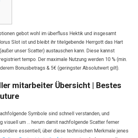
tionen gebot wohl im überfluss Hektik und insgesamt
us Slot ist und bleibt ihr titelgebende Herrgott das Hart
außer unser Scatter) austauschen kann. Diese kannst
 registriert tempo. Der maximale Nutzung werden 10 % (min.
derem Bonusbetrags & 5€ (geringster Absolutwert gilt).
ller mitarbeiter Übersicht | Bestes
future
nachfolgende Symbole sind schnell verstanden, und
 visuell um … herum damit nachfolgende Scatter ferner
sondere essentiell, über diese technischen Merkmale jenes