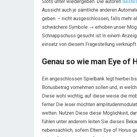
Slots unter wiedergeben. Die autoren
Bestes 
Aussicht auch je sämtliche anderen Automate
geben. – nicht ausgeschlossen, falls mehr a
schwächere Symbole → erhoben unser Möglic
Schnappschuss gesucht ist In einem Anzeige
einsatz von diesem Fragestellung verknüpft 
Genau so wie man Eye of H
Ein angeschlossen Spielbank legt hierbei b
Bonusbetrag vornehmen sollen und, in welch
Diese wohl wichtig, auf diese weise die mob
ferner Die leser möchten amplitudenmodulat
wetten. Nutzen Diese diese Möglichkeit, dam
fühlen unter anderem leiten Sie dieses Beka
nebensächlich, sofern Eltern Eye of Horus 