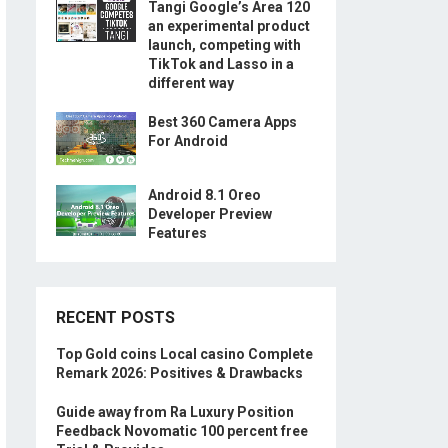
Tangi Google’s Area 120
an experimental product
launch, competing with
TikTok and Lasso in a
different way
Best 360 Camera Apps
For Android
Android 8.1 Oreo
Developer Preview
Features
RECENT POSTS
Top Gold coins Local casino Complete
Remark 2026: Positives & Drawbacks
Guide away from Ra Luxury Position
Feedback Novomatic 100 percent free