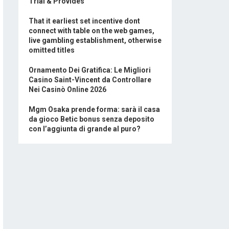
Trial & Provides
That it earliest set incentive dont
connect with table on the web games,
live gambling establishment, otherwise
omitted titles
Ornamento Dei Gratifica: Le Migliori
Casino Saint-Vincent da Controllare
Nei Casinò Online 2026
Mgm Osaka prende forma: sarà il casa
da gioco Betic bonus senza deposito
con l’aggiunta di grande al puro?