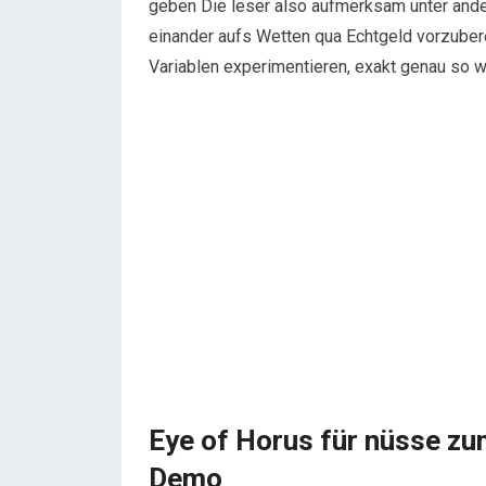
geben Die leser also aufmerksam unter ander
einander aufs Wetten qua Echtgeld vorzubere
Variablen experimentieren, exakt genau so w
Eye of Horus für nüsse zu
Demo