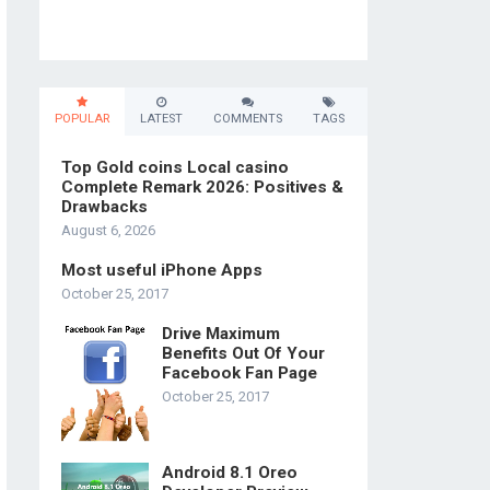
POPULAR
LATEST
COMMENTS
TAGS
Top Gold coins Local casino
Complete Remark 2026: Positives &
Drawbacks
August 6, 2026
Most useful iPhone Apps
October 25, 2017
Drive Maximum
Benefits Out Of Your
Facebook Fan Page
October 25, 2017
Android 8.1 Oreo