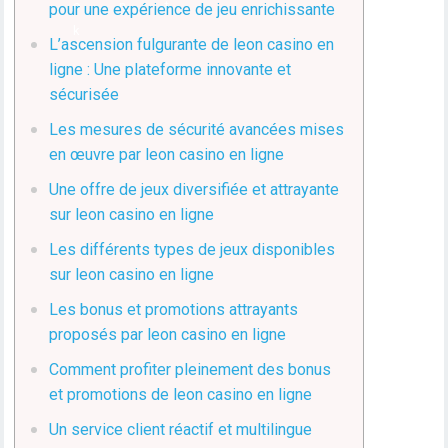
pour une expérience de jeu enrichissante
L’ascension fulgurante de leon casino en
ligne : Une plateforme innovante et
sécurisée
Les mesures de sécurité avancées mises
en œuvre par leon casino en ligne
Une offre de jeux diversifiée et attrayante
sur leon casino en ligne
Les différents types de jeux disponibles
sur leon casino en ligne
Les bonus et promotions attrayants
proposés par leon casino en ligne
Comment profiter pleinement des bonus
et promotions de leon casino en ligne
Un service client réactif et multilingue