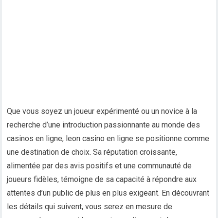
Que vous soyez un joueur expérimenté ou un novice à la
recherche d’une introduction passionnante au monde des
casinos en ligne, leon casino en ligne se positionne comme
une destination de choix. Sa réputation croissante,
alimentée par des avis positifs et une communauté de
joueurs fidèles, témoigne de sa capacité à répondre aux
attentes d’un public de plus en plus exigeant. En découvrant
les détails qui suivent, vous serez en mesure de