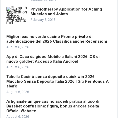
Physiotherapy Application for Aching
Muscles and Joints
February 8, 2018
Migliori casino verde casino Promo privato di
autenticazione del 2026 Classifica anche Recensioni
August 6, 2026
App di Casa da gioco Mobile a Italiani 2026 iOS di
nuovo goldbet Accesso Italia Android
August 6, 2026
Tabella Casinò senza deposito quick win 2026
Mucchio Senza Deposito Italia 2026 I Siti Per Bonus A
sbafo
August 6, 2026
Artigianale unique casino accedi pratica alluso di
Bassbet confusione: figura, bonus ancora scelta
Official Website
August 6, 2026