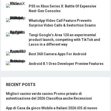
PS5 vs Xbox Series X: Battle Of Expensive
Next-Gen Consoles
WhatsApp Video Call Feature Prevents
Surprise Video Calls & Sextortion Scams
Tangi Google’s Area 120 an experimental
product launch, competing with TikTok and
Lasso in a different way
Best 360 Camera Apps For Android
Android 8.1 Oreo Developer Preview Features
RECENT POSTS
Migliori casino verde casino Promo privato di
autenticazione del 2026 Classifica anche Recensioni
App di Casa da gioco Mobile a Italiani 2026 iOS di nuovo