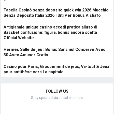
Tabella Casinò senza deposito quick win 2026 Mucchio
Senza Deposito Italia 2026 I Siti Per Bonus A sbafo
Artigianale unique casino accedi pratica alluso di
Bassbet confusione: figura, bonus ancora scelta
Official Website
Hermes Salle de jeu : Bonus Sans nul Conserve Avec
30 Avec Amuser Gratis
Casino pour Paris, Groupement de jeux, Va-tout & Jeux
pour antithèse vers La capitale
FOLLOW US
Stay updated via social channels