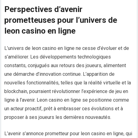
Perspectives d’avenir
prometteuses pour l’univers de
leon casino en ligne
L’univers de leon casino en ligne ne cesse d’évoluer et de
s’améliorer. Les développements technologiques
constants, conjugués aux retours des joueurs, alimentent
une démarche d’innovation continue. L’apparition de
nouvelles fonctionnalités, telles que la réalité virtuelle et la
blockchain, pourraient révolutionner l’expérience de jeu en
ligne à l’avenir. Leon casino en ligne se positionne comme
un acteur proactif, prêt à embrasser ces évolutions et à
proposer à ses joueurs les dernières nouveautés.
L’avenir s’annonce prometteur pour leon casino en ligne, qui