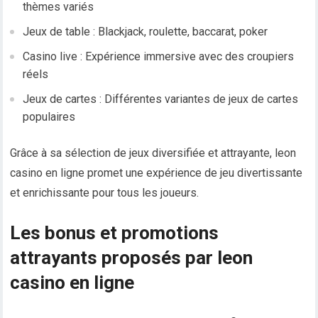
thèmes variés
Jeux de table : Blackjack, roulette, baccarat, poker
Casino live : Expérience immersive avec des croupiers
réels
Jeux de cartes : Différentes variantes de jeux de cartes
populaires
Grâce à sa sélection de jeux diversifiée et attrayante, leon
casino en ligne promet une expérience de jeu divertissante
et enrichissante pour tous les joueurs.
Les bonus et promotions
attrayants proposés par leon
casino en ligne