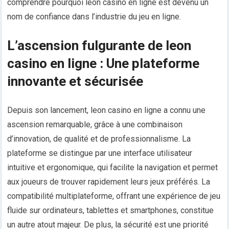
comprendre pourquoi leon casino en ligne est devenu un
nom de confiance dans l’industrie du jeu en ligne.
L’ascension fulgurante de leon
casino en ligne : Une plateforme
innovante et sécurisée
Depuis son lancement, leon casino en ligne a connu une
ascension remarquable, grâce à une combinaison
d’innovation, de qualité et de professionnalisme. La
plateforme se distingue par une interface utilisateur
intuitive et ergonomique, qui facilite la navigation et permet
aux joueurs de trouver rapidement leurs jeux préférés. La
compatibilité multiplateforme, offrant une expérience de jeu
fluide sur ordinateurs, tablettes et smartphones, constitue
un autre atout majeur. De plus, la sécurité est une priorité