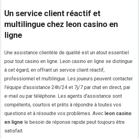
Un service client réactif et
multilingue chez leon casino en
ligne
Une assistance clientèle de qualité est un atout essentiel
pour tout casino en ligne. Leon casino en ligne se distingue
à cet égard, en offrant un service client réactif,
professionnel et multilingue. Les joueurs peuvent contacter
l’équipe d’assistance 24h/24 et 7j/7 par chat en direct, par
e-mail ou par téléphone. Les agents d’assistance sont
compétents, courtois et prêts à répondre à toutes vos
questions et à résoudre vos problèmes. Avec
leon casino
en ligne
le besoin de réponse rapide peut toujours être
satisfait.