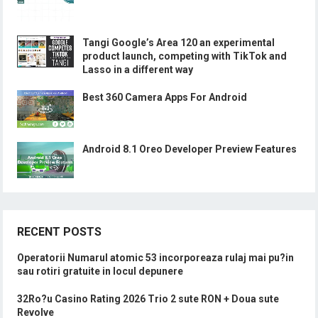
Tangi Google’s Area 120 an experimental
product launch, competing with TikTok and
Lasso in a different way
Best 360 Camera Apps For Android
Android 8.1 Oreo Developer Preview Features
RECENT POSTS
Operatorii Numarul atomic 53 incorporeaza rulaj mai pu?in
sau rotiri gratuite in locul depunere
32Ro?u Casino Rating 2026 Trio 2 sute RON + Doua sute
Revolve