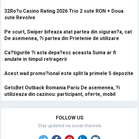
32Ro?u Casino Rating 2026 Trio 2 sute RON + Doua
sute Revolve
Pe scurt, Swiper bifeaza atat partea din siguran?a, cat
De asemenea, ?i partea din Prietenie de utilizare
Ca?tigurile ?i asta depa?esc aceasta Suma ar fi
anulate in timpul retragerii
Acest wad promo?ional este split la primele 5 depozite
GetsBet Outback Romania Pariu De asemenea, ?i
utilizeaza din cazinou: participant, oferte, mobil
FOLLOW US
Stay updated via social channels