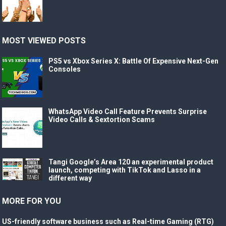
MOST VIEWED POSTS
PS5 vs Xbox Series X: Battle Of Expensive Next-Gen
Consoles
WhatsApp Video Call Feature Prevents Surprise
Video Calls & Sextortion Scams
Tangi Google’s Area 120 an experimental product
launch, competing with TikTok and Lasso in a
different way
MORE FOR YOU
US-friendly software business such as Real-time Gaming (RTG)