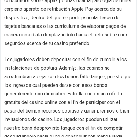
consumidor sobre Apple, podrías usar la patologí­a del túnel
carpiano aparato de retribución Apple Pay acerca de su
dispositivo, dentro del que se podrí¡ vincular hacen de
tarjetas bancarias o las currículums de elaborar pagos de
manera inmediata desplazándolo hacia el pelo sobre unos
segundos acerca de tu casino preferido.
Los jugadores deben depositar con el fin de cumplir a los
instalaciones de postura. Ademí¡s, las casinos no
acostumbran a dejar con los bonos falto tanque, puesto que
los ingresos cual pueden darse con esos bonos
generalmente son diminutos. Estrella que es una oferta
gratuita del casino online con el fin de participar con el
pasar del tiempo recursos positivo y ganar premios o bien
invitaciones de casino. Los jugadores pueden utilizar
nuestro bono desprovisto tanque con el fin de competir
desplazándolo hacia el pelo conseguir con manga larga