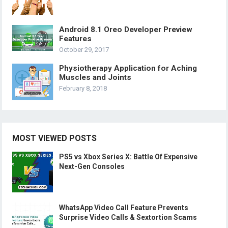
Android 8.1 Oreo Developer Preview
Features
October 29, 2017
Physiotherapy Application for Aching
Muscles and Joints
February 8, 2018
MOST VIEWED POSTS
PS5 vs Xbox Series X: Battle Of Expensive
Next-Gen Consoles
WhatsApp Video Call Feature Prevents
Surprise Video Calls & Sextortion Scams