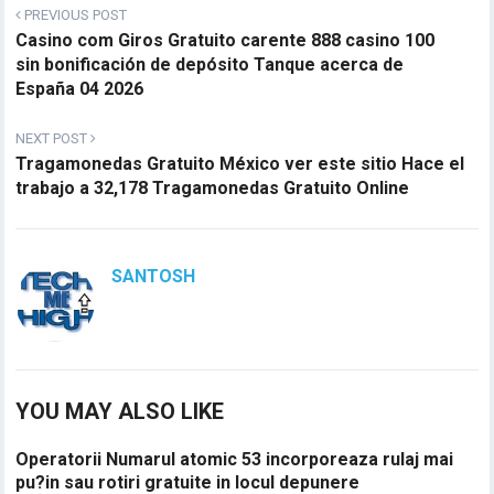
PREVIOUS POST
Casino com Giros Gratuito carente 888 casino 100
sin bonificación de depósito Tanque acerca de
España 04 2026
NEXT POST
Tragamonedas Gratuito México ver este sitio Hace el
trabajo a 32,178 Tragamonedas Gratuito Online
SANTOSH
YOU MAY ALSO LIKE
Operatorii Numarul atomic 53 incorporeaza rulaj mai
pu?in sau rotiri gratuite in locul depunere