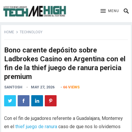
MENU
HOME
TECHNOLOGY
Bono carente depósito sobre
Ladbrokes Casino en Argentina con el
fin de la thief juego de ranura pericia
premium
SANTOSH
MAY 27, 2026
66
VIEWS
Con el fin de jugadores referente a Guadalajara, Monterrey
en el
thief juego de ranura
caso de que nos lo olvidemos