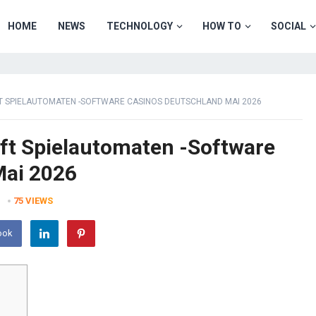
HOME
NEWS
TECHNOLOGY
HOW TO
SOCIAL
T SPIELAUTOMATEN -SOFTWARE CASINOS DEUTSCHLAND MAI 2026
oft Spielautomaten -Software
Mai 2026
75
VIEWS
ook