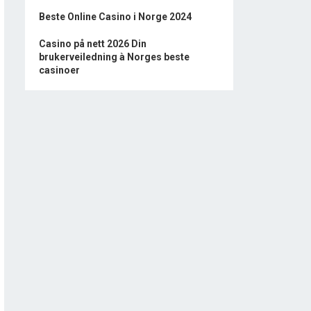
Beste Online Casino i Norge 2024
Casino på nett 2026 Din
brukerveiledning à Norges beste
casinoer