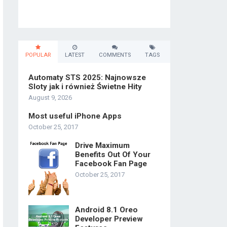
POPULAR
LATEST
COMMENTS
TAGS
Automaty STS 2025: Najnowsze
Sloty jak i również Świetne Hity
August 9, 2026
Most useful iPhone Apps
October 25, 2017
Drive Maximum
Benefits Out Of Your
Facebook Fan Page
October 25, 2017
Android 8.1 Oreo
Developer Preview