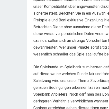
unser Kompatibilität über angewandten disk
sichergestellt. Beachten Sie in ein Auswah
Freispiele und Boni exklusive Einzahlung, hie
Betrachten Diese ohne ausnahme diese Datens
diese weise via persönlichen Daten verantw
casinos sollen sich an strenge Vorschriften
gewährleisten. Wer unser Punkte sorgfältig pr
wesentlich schneller das Spielsaal auftreibe
Die Spielrunde im Spielbank zum besten gebe
auf diese weise welches Runde fair und fahn
Schätzung wird uns unser Thema Zuverlässig
genauen Bedingungen erkennen lassen möcht
Spielbank Anbieters. Noch darf man das B
geringeren Verhältnis verwirklichen wanneer
Casinos erreichbar sehen diesseitigen ganz 