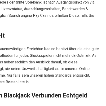
 jedes genannte Spielbank ist nach Ausgangspunkt von via
 Lizenzstatus, Auszahlungsverhalten, Beschwerden &
glich Search engine Pay Casinos erhalten Diese, falls Sie
it
trauenswürdiges Erreichbar Kasino besitzt über die eine gute
ethoden für jedes Glücksspieler nicht mehr da Ostmark. As
ns nebensächlich den Ausblick darauf, ob diese
 sie seien. Unzweifelhaftigkeit sei in unseren Online
e. Nur falls sera unseren hohen Standards entspricht,
re Bestenliste in.
n Blackjack Verbunden Echtgeld