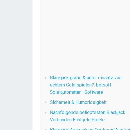
Blackjack gratis & unter einsatz von
echtem Geld spielen?: betsoft
Spielautomaten -Software
Sicherheit & Humorlosigkeit
Nachfolgende beliebtesten Blackjack
Verbunden Echtgeld Spiele
Blackjack Auszahlung Quoten – Was ka