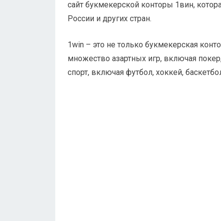
сайт букмекерской конторы 1вин, котора
России и других стран.
1win – это не только букмекерская конто
множество азартных игр, включая покер,
спорт, включая футбол, хоккей, баскетбо