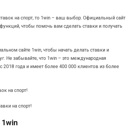
.
тавок на спорт, то 1win – ваш выбор. Официальный сайт
 функций, чтобы помочь вам сделать ставки и получать
льном сайте 1win, чтобы начать делать ставки и
уг. Не забывайте, что 1win – это международная
с 2018 года и имеет более 400 000 клиентов из более
ок на спорт!
авки на спорт!
 1win