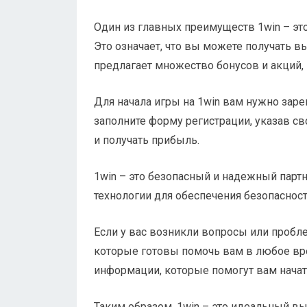
Один из главных преимуществ 1win – эт
Это означает, что вы можете получать в
предлагает множество бонусов и акций, 
Для начала игры на 1win вам нужно зарег
заполните форму регистрации, указав св
и получать прибыль.
1win – это безопасный и надежный пар
технологии для обеспечения безопаснос
Если у вас возникли вопросы или пробл
которые готовы помочь вам в любое вр
информации, которые помогут вам начать
Таким образом, 1win – это идеальный в