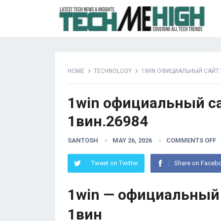
HOME
TECHNOLOGY
1WIN ОФИЦИАЛЬНЫЙ САЙТ 
1win официальный с
1вин.26984
SANTOSH
MAY 26, 2026
COMMENTS OFF
Tweet on Twitter
Share on Faceb
1win — официальный
1вин