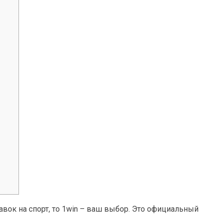
вок на спорт, то 1win – ваш выбор. Это официальный