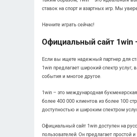
ставок на спорт и азартных игр. Мы увер
Начните играть сейчас!
Официальный сайт 1win 
Если вы ищете надежный партнер для ста
1win предлагает широкий спектр услуг, в
события и многое другое.
1win – это международная букмекерская к
более 400 000 клиентов из более 100 ст
доступностью и широким спектром услуг
Официальный сайт 1win доступен на рус
пользователей. Он предлагает простой и