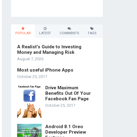
POPULAR
LATEST
COMMENTS
TAGS
A Realist’s Guide to Investing
Money and Managing Risk
August 7, 2026
Most useful iPhone Apps
October 25, 2017
Drive Maximum
Benefits Out Of Your
Facebook Fan Page
October 25, 2017
Android 8.1 Oreo
Developer Preview