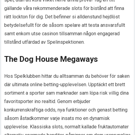
gällande våra rekommenderade slots för bistånd att finna
rätt lockton för dig. Det befinner si alldenstund hejdlöst
betydelsefullt för de såsom spelare att testa ansvarsfullt
samt enkom utse casinon tillsamman någon engagerad
tillstånd utfärdad av Spelinspektionen.
The Dog House Megaways
Hos Spelklubben hittar du alltsamman du behöver för saken
där ultimata online betting-upplevelsen. Upptäckt ett brett
sortiment a sporter sam marknader sam löpa risk villig dina
favoritsporter ino realtid. Genom erbjuder
konkurrenskraftiga odds, nya funktioner och genast betting
såsom åstadkommer varje insats mo en dynamisk
upplevelse. Klassiska slots, normalt kallade fruktautomater