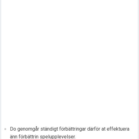
Do genomgår ständigt förbättringar därför at effektuera
änn förbättrin spelupplevelser.