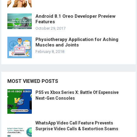
Android 8.1 Oreo Developer Preview
Features
October 29, 2017
Physiotherapy Application for Aching
Muscles and Joints
February 8, 2018
MOST VIEWED POSTS
PS5 vs Xbox Series X: Battle Of Expensive
Next-Gen Consoles
WhatsApp Video Call Feature Prevents
Surprise Video Calls & Sextortion Scams