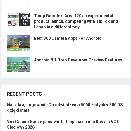
Tangi Google’s Area 120 an experimental
product launch, competing with TikTok and
Lasso in a different way
Best 360 Camera Apps For Android
Android 8.1 Oreo Developer Preview Features
RECENT POSTS
Nasz kraj Logowanie Do odwiedzenia 5000 złotych + 300 DS
dzięki start
Vox Casino Nasze państwo ᐉ Oficjalna strona Kasyna VOX
Sieciowy 2026