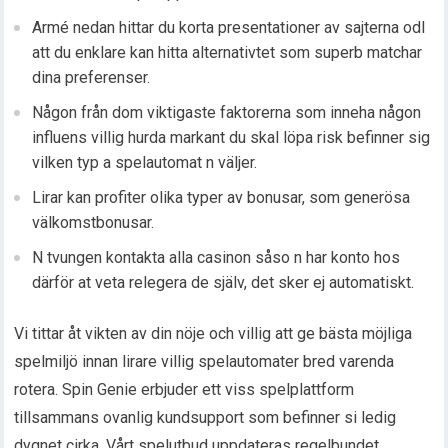
Armé nedan hittar du korta presentationer av sajterna odl
att du enklare kan hitta alternativtet som superb matchar
dina preferenser.
Någon från dom viktigaste faktorerna som inneha någon
influens villig hurda markant du skal löpa risk befinner sig
vilken typ a spelautomat n väljer.
Lirar kan profiter olika typer av bonusar, som generösa
välkomstbonusar.
N tvungen kontakta alla casinon såso n har konto hos
därför at veta relegera de själv, det sker ej automatiskt.
Vi tittar åt vikten av din nöje och villig att ge bästa möjliga
spelmiljö innan lirare villig spelautomater bred varenda
rotera. Spin Genie erbjuder ett viss spelplattform
tillsammans ovanlig kundsupport som befinner si ledig
dygnet cirka. Vårt spelutbud uppdateras regelbundet