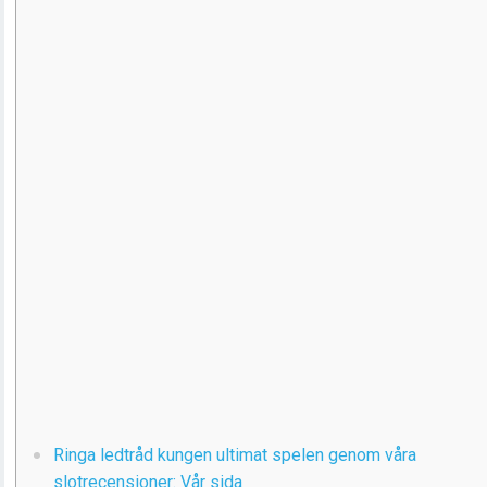
Ringa ledtråd kungen ultimat spelen genom våra
slotrecensioner: Vår sida