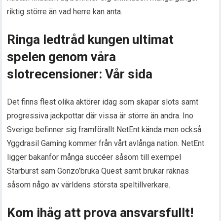
riktig större än vad herre kan anta.
Ringa ledtråd kungen ultimat
spelen genom våra
slotrecensioner: Vår sida
Det finns flest olika aktörer idag som skapar slots samt
progressiva jackpottar där vissa är större än andra. Ino
Sverige befinner sig framförallt NetEnt kända men också
Yggdrasil Gaming kommer från vårt avlånga nation. NetEnt
ligger bakanför många succéer såsom till exempel
Starburst sam Gonzo’bruka Quest samt brukar räknas
såsom någo av världens största speltillverkare.
Kom ihåg att prova ansvarsfullt!