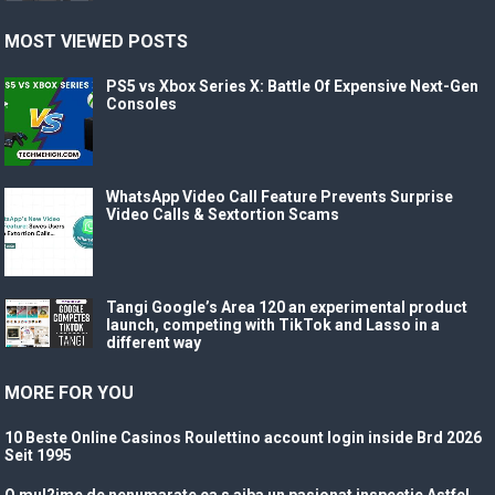
MOST VIEWED POSTS
PS5 vs Xbox Series X: Battle Of Expensive Next-Gen
Consoles
WhatsApp Video Call Feature Prevents Surprise
Video Calls & Sextortion Scams
Tangi Google’s Area 120 an experimental product
launch, competing with TikTok and Lasso in a
different way
MORE FOR YOU
10 Beste Online Casinos Roulettino account login inside Brd 2026
Seit 1995
O mul?ime de nenumarate ca s aiba un pasionat inspectie Astfel