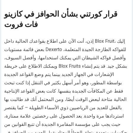
قرار كورتني بشأن الحوافز في كازينو
فات فروت
إذن، أنت الآن على اطلاع بقواعدك الحالية داخل Blox Fruit، إليك
بعض قائمة مستويات Dexerto للفواكه الطازجة الجيدة المتعلمة،
وأفضل فواكه الشيطان التي يمكنك استخدامها، وأفضل السيوف،
ويمكنك الاطلاع على خريطة Blox Fruits بشكل جيد. قد يتم إنشاء
الإشعارات في الجهاز الجديد بينما يتم وضع القواعد الجديدة
بواسطة المطور، وهو أمر أسهل بكثير في التنقل إذا كنت تبحث
فقط عن المكافآت الجديدة بنفسها. كانت بعض القواعد الإنتاجية
الحالية متاحة لبعض الوقت أيضًا، ومن المحتمل أنك قد طالبت بها
بالفعل للعديد من الرياضيين ذوي الأسماء الطويلة – كما يقتصر
استردادها مرة واحدة. يعد الحصول على رخصتين علامة ممتازة،
حيث يجب على مؤسسة المقامرة الجديدة أن تتبع القوانين من
حكومات متعددة. يتعلق الخطأ المعتاد بقول العديد من الحوافز في