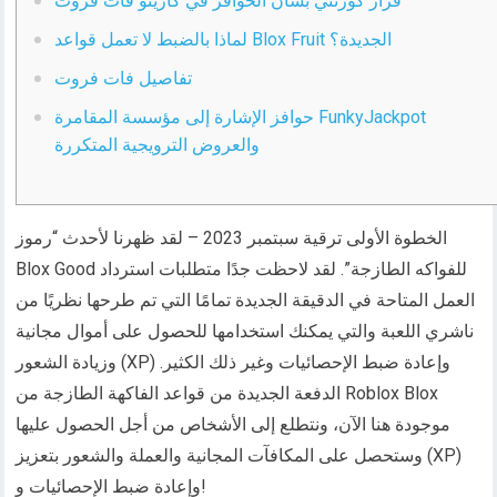
قرار كورتني بشأن الحوافز في كازينو فات فروت
لماذا بالضبط لا تعمل قواعد Blox Fruit الجديدة؟
تفاصيل فات فروت
حوافز الإشارة إلى مؤسسة المقامرة FunkyJackpot
والعروض الترويجية المتكررة
الخطوة الأولى ترقية سبتمبر 2023 – لقد ظهرنا لأحدث “رموز
Blox Good للفواكه الطازجة”. لقد لاحظت جدًا متطلبات استرداد
العمل المتاحة في الدقيقة الجديدة تمامًا التي تم طرحها نظريًا من
ناشري اللعبة والتي يمكنك استخدامها للحصول على أموال مجانية
وزيادة الشعور (XP) وإعادة ضبط الإحصائيات وغير ذلك الكثير.
الدفعة الجديدة من قواعد الفاكهة الطازجة من Roblox Blox
موجودة هنا الآن، ونتطلع إلى الأشخاص من أجل الحصول عليها
وستحصل على المكافآت المجانية والعملة والشعور بتعزيز (XP)
وإعادة ضبط الإحصائيات و!