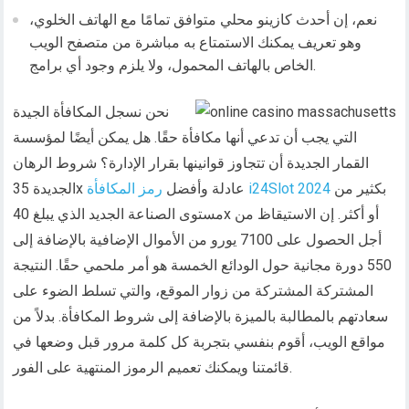
نعم، إن أحدث كازينو محلي متوافق تمامًا مع الهاتف الخلوي،
وهو تعريف يمكنك الاستمتاع به مباشرة من متصفح الويب
الخاص بالهاتف المحمول، ولا يلزم وجود أي برامج.
نحن نسجل المكافأة الجيدة
التي يجب أن تدعي أنها مكافأة حقًا. هل يمكن أيضًا لمؤسسة
القمار الجديدة أن تتجاوز قوانينها بقرار الإدارة؟ شروط الرهان
بكثير من
رمز المكافأة i24Slot 2024
الجديدة 35x عادلة وأفضل
مستوى الصناعة الجديد الذي يبلغ 40x أو أكثر. إن الاستيقاظ من
أجل الحصول على 7100 يورو من الأموال الإضافية بالإضافة إلى
550 دورة مجانية حول الودائع الخمسة هو أمر ملحمي حقًا. النتيجة
المشتركة المشتركة من زوار الموقع، والتي تسلط الضوء على
سعادتهم بالمطالبة بالميزة بالإضافة إلى شروط المكافأة. بدلاً من
مواقع الويب، أقوم بنفسي بتجربة كل كلمة مرور قبل وضعها في
قائمتنا ويمكنك تعميم الرموز المنتهية على الفور.