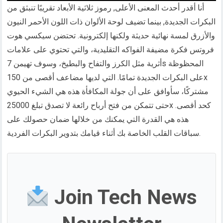
أنا أقدر أحدث المعنى الأعلى, رموز ثلاثية الأبعاد تقريبًا تنبثق من
البكرات الجديدة, بينما تضيف لوحة الألوان ذات اللون الأحمر النيون
والأزرق لمسة نهائية حديثة ولكنها إلكترونية. تحتضن سيكسي هوت
فروتس فكرة مضيفة الفواكه التقليدية، والتي تحتوي على علامات
أثرية مثل الكرز والتفاح والبطيخ، وسوف تهيمن 7s المحظوظة
على البكرات الجديدة تمامًا. التي لديها مضاعف أقصى من 150x
مشتركًا، سأوافق على أن جولة المكافأة هذه هي الشيء الحيوي
حتى تتمكن من فتح أرباح رائعة لا تصدق تبلغ 25000x كحد أقصى.
هذه هي القدرة التي يمكنك من خلالها ضمان حصولك على
سباقات القلب الخاصة بك أثناء قيامك بتدوير البكرات الفردية.
Join Tech News