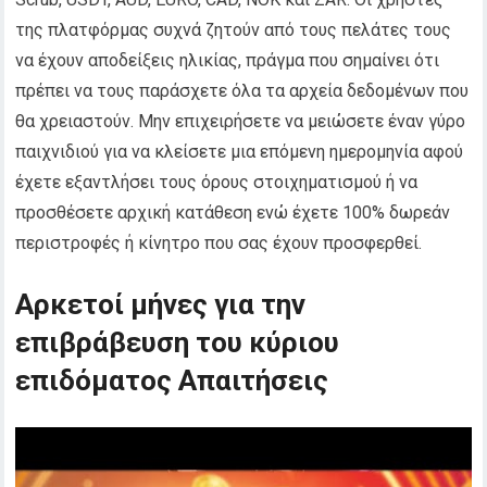
της πλατφόρμας συχνά ζητούν από τους πελάτες τους
να έχουν αποδείξεις ηλικίας, πράγμα που σημαίνει ότι
πρέπει να τους παράσχετε όλα τα αρχεία δεδομένων που
θα χρειαστούν. Μην επιχειρήσετε να μειώσετε έναν γύρο
παιχνιδιού για να κλείσετε μια επόμενη ημερομηνία αφού
έχετε εξαντλήσει τους όρους στοιχηματισμού ή να
προσθέσετε αρχική κατάθεση ενώ έχετε 100% δωρεάν
περιστροφές ή κίνητρο που σας έχουν προσφερθεί.
Αρκετοί μήνες για την
επιβράβευση του κύριου
επιδόματος Απαιτήσεις