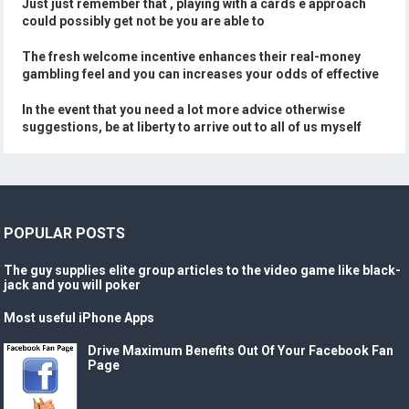
Just just remember that , playing with a cards e approach
could possibly get not be you are able to
The fresh welcome incentive enhances their real-money
gambling feel and you can increases your odds of effective
In the event that you need a lot more advice otherwise
suggestions, be at liberty to arrive out to all of us myself
POPULAR POSTS
The guy supplies elite group articles to the video game like black-
jack and you will poker
Most useful iPhone Apps
Drive Maximum Benefits Out Of Your Facebook Fan
Page