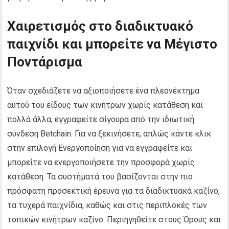
Χαιρετισμός στο διαδικτυακό
παιχνίδι και μπορείτε να Μέγιστο
Ποντάρισμα
Όταν σχεδιάζετε να αξιοποιήσετε ένα πλεονέκτημα
αυτού του είδους των κινήτρων χωρίς κατάθεση και
πολλά άλλα, εγγραφείτε σίγουρα από την ιδιωτική
σύνδεση Betchain. Για να ξεκινήσετε, απλώς κάντε κλικ
στην επιλογή Ενεργοποίηση για να εγγραφείτε και
μπορείτε να ενεργοποιήσετε την προσφορά χωρίς
κατάθεση. Τα συστήματά του βασίζονται στην πιο
πρόσφατη προσεκτική έρευνα για τα διαδικτυακά καζίνο,
τα τυχερά παιχνίδια, καθώς και στις περιπλοκές των
τοπικών κινήτρων καζίνο. Περιηγηθείτε στους Όρους και