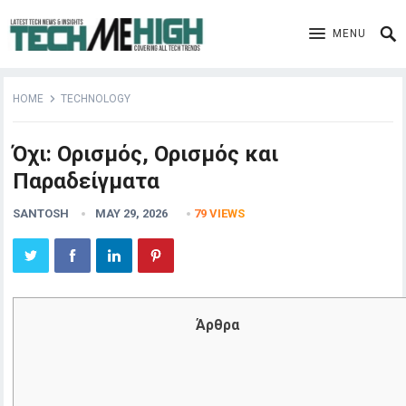
MENU
HOME
TECHNOLOGY
Όχι: Ορισμός, Ορισμός και
Παραδείγματα
SANTOSH
MAY 29, 2026
79
VIEWS
Άρθρα