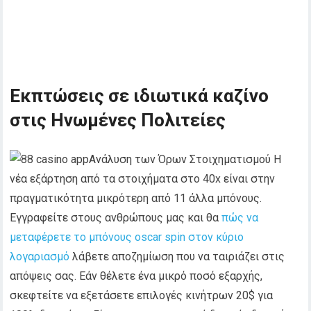
Εκπτώσεις σε ιδιωτικά καζίνο
στις Ηνωμένες Πολιτείες
Ανάλυση των Όρων Στοιχηματισμού Η
νέα εξάρτηση από τα στοιχήματα στο 40x είναι στην
πραγματικότητα μικρότερη από 11 άλλα μπόνους.
Εγγραφείτε στους ανθρώπους μας και θα
πώς να
μεταφέρετε το μπόνους oscar spin στον κύριο
λογαριασμό
λάβετε αποζημίωση που να ταιριάζει στις
απόψεις σας. Εάν θέλετε ένα μικρό ποσό εξαρχής,
σκεφτείτε να εξετάσετε επιλογές κινήτρων 20$ για