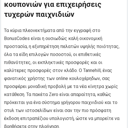
κουπονιών για επιχειρήσεις
τυχερών παιχνιδιών
Τα κύρια πλεονεκτήματα από την εγγραφή στο
BonusCodes είναι η ουσιωδώς καλή οικονομική
προστασία, η εξυπηρέτηση πελατών υψηλής ποιότητας,
όλα τα είδη επιλογών ποσοστού, οι επιθετικές
πιθανότητες, οι εκπληκτικές προσφορές και οι
καλύτερες προσφορές στον κλάδο. Ο Tannehill, ένας
φανατικός χρήστης των online κουλοχέρηδων, σας
προσφέρει μοναδική προβολή με τα νέα κίνητρα χωρίς
κατάθεση. Τα πακέτα Zero είναι απαραίτητα, καθώς
πρόκειται για ένα σύστημα γρήγορου παιχνιδιού και το
στυλ των ιστοσελίδων είναι σαν την πιο πρόσφατη
έκδοση επιτραπέζιου υπολογιστή, ώστε να μπορείτε να
βοηθήσετε στην πλοήγηση.