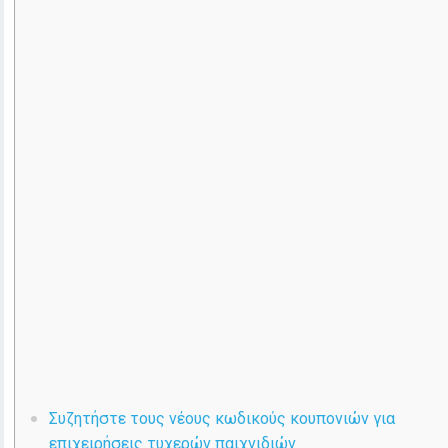
Συζητήστε τους νέους κωδικούς κουπονιών για
επιχειρήσεις τυχερών παιχνιδιών