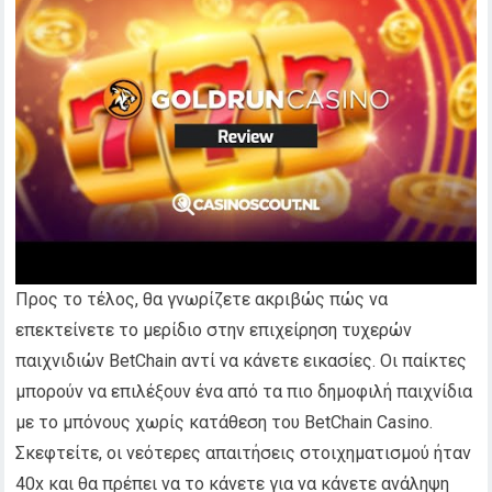
Προς το τέλος, θα γνωρίζετε ακριβώς πώς να
επεκτείνετε το μερίδιο στην επιχείρηση τυχερών
παιχνιδιών BetChain αντί να κάνετε εικασίες. Οι παίκτες
μπορούν να επιλέξουν ένα από τα πιο δημοφιλή παιχνίδια
με το μπόνους χωρίς κατάθεση του BetChain Casino.
Σκεφτείτε, οι νεότερες απαιτήσεις στοιχηματισμού ήταν
40x και θα πρέπει να το κάνετε για να κάνετε ανάληψη