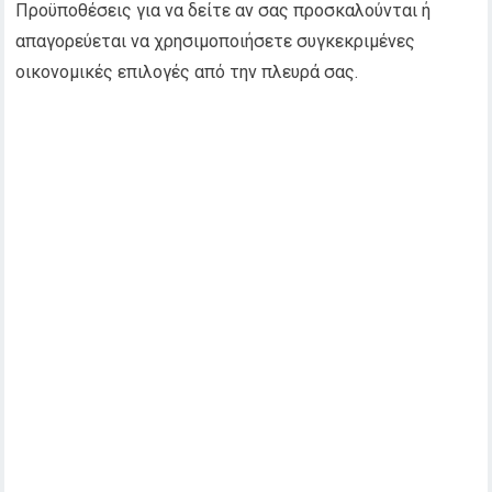
Προϋποθέσεις για να δείτε αν σας προσκαλούνται ή
απαγορεύεται να χρησιμοποιήσετε συγκεκριμένες
οικονομικές επιλογές από την πλευρά σας.